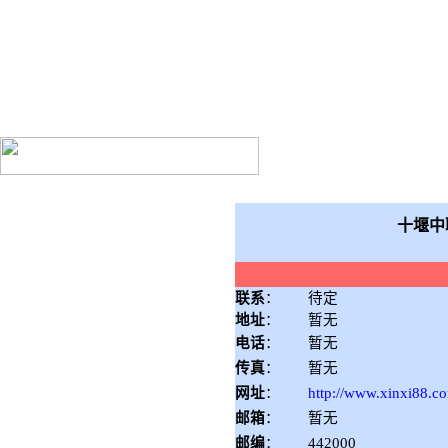
十堰中联物流有限公司
十堰中
联系
：
待定
地址
：
暂无
电话
：
暂无
传真
：
暂无
网址
：
http://www.xinxi88.c
邮箱
：
暂无
邮编
：
442000