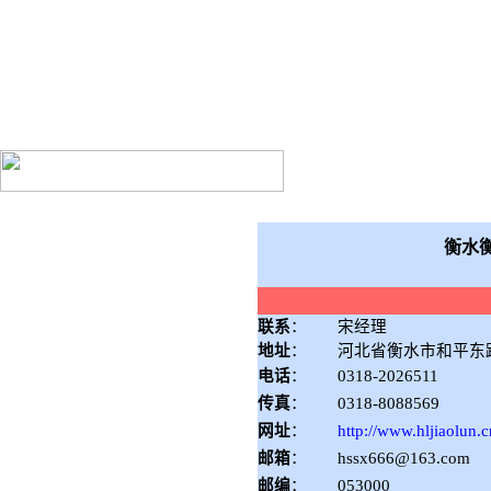
衡水衡力重型脚轮厂
衡水
联系
：
宋经理
地址
：
河北省衡水市和平东路
电话
：
0318-2026511
传真
：
0318-8088569
网址
：
http://www.hljiaolun.c
邮箱
：
hssx666@163.com
邮编
：
053000