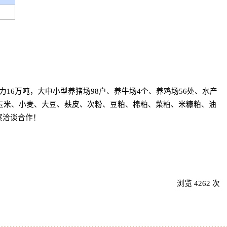
6万吨，大中小型养猪场98户、养牛场4个、养鸡场56处、水产
购玉米、小麦、大豆、麸皮、次粉、豆粕、棉粕、菜粕、米糠粕、油
察洽谈合作！
浏览 4262 次