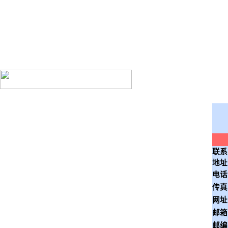
湘阴县鼎盛养殖专业合
联系
地址
电话
传真
网址
邮箱
邮编