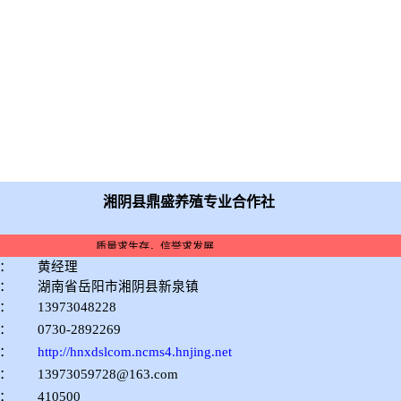
作社
湘阴县鼎盛养殖专业合作社
质量求生存，信誉求发展
：
黄经理
：
湖南省岳阳市湘阴县新泉镇
：
13973048228
：
0730-2892269
：
http://hnxdslcom.ncms4.hnjing.net
：
13973059728@163.com
：
410500