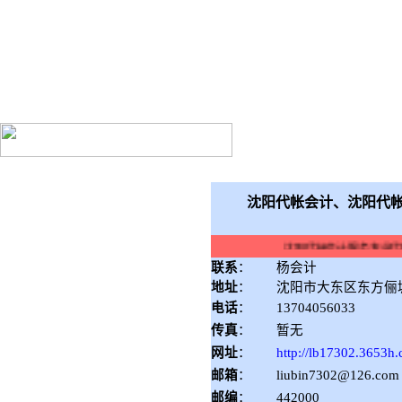
沈阳代帐会计、沈阳代帐
沈阳代帐会计、沈阳代帐-
沈阳代帐会计服务专业代
联系
：
杨会计
地址
：
沈阳市大东区东方俪
电话
：
13704056033
传真
：
暂无
网址
：
http://lb17302.3653h
邮箱
：
liubin7302@126.com
邮编
：
442000