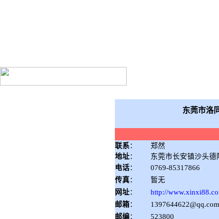
东莞市洛同金属材料有
东莞市洛
联系
：
郑然
地址
：
东莞市长安镇沙头德
电话
：
0769-85317866
传真
：
暂无
网址
：
http://www.xinxi88.c
邮箱
：
1397644622@qq.co
邮编
：
523800