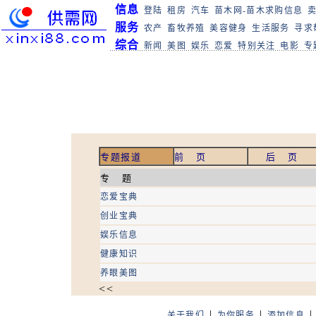
信息
登陆
租房
汽车
苗木网-苗木求购信息
服务
农产
畜牧养殖
美容健身
生活服务
寻求
综合
新闻
美图
娱乐
恋爱
特别关注
电影
专
专题报道
前 页
后 页
专 题
恋爱宝典
创业宝典
娱乐信息
健康知识
养眼美图
<<
|
|
关于我们
为你服务
添加信息