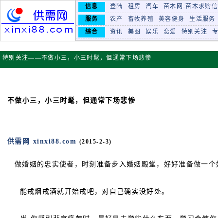
信息
登陆
租房
汽车
苗木网-苗木求购
服务
农产
畜牧养殖
美容健身
生活服务
综合
资讯
美图
娱乐
恋爱
特别关注
特别关注——不做小三，小三时髦，但通常下场悲惨
不做小三，小三时髦，但通常下场悲惨
供需网 xinxi88.com
(2015-2-3)
做婚姻的忠实使者，时刻准备步入婚姻殿堂，好好准备做一个
能戒烟戒酒就开始戒吧，对自己确实没好处。