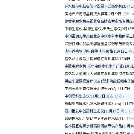
纯水机带电脑板防尘罩厨下式纯水机
(3月4日
房地产应用液晶拼接大屏幕
(2月22日
点击 24
健益电解水机央视著名品牌农村市场专供
(2
中创生态仪-福源生态仪-王氏生态仪
(2月17
中创福源3g生态仪北京中创高科生物医学工
联想打印机加黑高容量墨盒联想硒鼓济南专
肉牛养殖场 肉牛良种 肉牛价格
(1月12日
点击
信弘46寸液晶拼接屏进驻深圳北站
(1月6日
点
中脉电解水机-天年电解水机生产厂家
(1月3
信弘超大型拼接大屏幕在深圳北站监控指挥
供应华亚弱视治疗仪dy1型多功能低频电子
中创高科生态仪健康走进千万家
(11月17日
点
中创高科生态仪
(11月17日
点击 32 次
)
旗舰型电解水机净水器碱性水机nbs
(11月17
四川批发中创高科生态仪
(11月17日
点击 15
弱碱性水机厂家辽宁专卖高档水机
(11月16日
榆林健宜电解水机高档酒店专供产品
(11月1
私人定制精美mv外加专业声乐培训帮您留