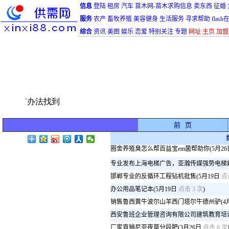
信息
登陆
租房
汽车
苗木网-苗木求购信息
卖东西
征婚
服务
农产
畜牧养殖
美容健身
生活服务
寻求帮助
flas
综合
资讯
美图
娱乐
恋爱
特别关注
专题
网址
主页
加盟
前 页
圈舍养殖臭怎么帮百益宝em菌帮助你
(5月2
专业发布上海电梯广告，亚瀚传媒强势电梯
邯郸专业的反循环工程钻机批售
(5月19日
点击
办公用品笔记本
(5月19日
点击 3 次
)
销售鲁西黄牛波尔山羊西门塔尔牛德州驴
(4
西安鲁班企业管理咨询有限公司建筑教育培
厂家直销尼亚夜草分段肥
(3月26日
点击 6 次