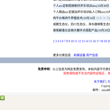
个人mv定制视频制作声乐培训nbs
(10月30日
个人精品mv定做加声乐培训私人订制mv
(1
肉牛价格肉牛养殖技术
(10月24日
点击 58 次
成都生态仪，四川生态仪，净水器销售生态
臭氧解毒仪会销大棚评点搭配产品
(10月20日
2
3
4
5
6
7
8
9
10
11
12
13
14
15
16
17
18
19
2
更多分类信息 ..
机械设备
房产信息
免责申明
：以上信息为网友免费发布。本帖内容不代表
如有侵权或不合法内容欢迎指正，本
关于我们
|
Copyri
邮件：
moc.3