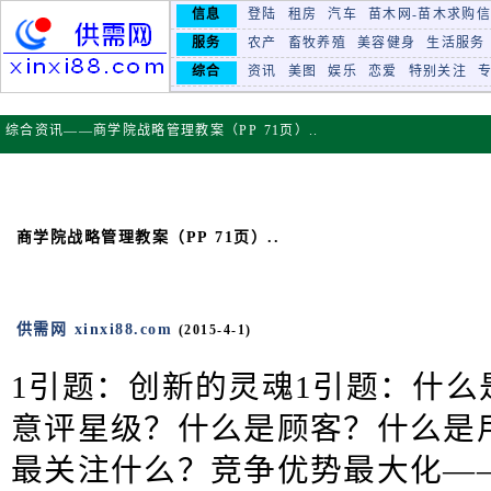
信息
登陆
租房
汽车
苗木网-苗木求购
服务
农产
畜牧养殖
美容健身
生活服务
综合
资讯
美图
娱乐
恋爱
特别关注
综合资讯——商学院战略管理教案（PP 71页）..
商学院战略管理教案（PP 71页）..
供需网 xinxi88.com
(2015-4-1)
1引题：创新的灵魂1引题：什么
意评星级？什么是顾客？什么是
最关注什么？竞争优势最大化—