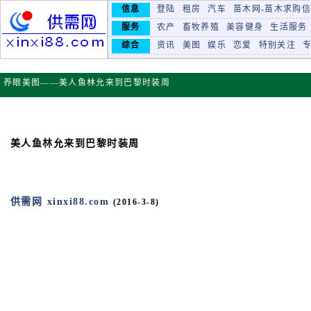
信息
登陆
租房
汽车
苗木网-苗木求购
服务
农产
畜牧养殖
美容健身
生活服务
综合
资讯
美图
娱乐
恋爱
特别关注
养眼美图——美人鱼林允来到巴黎时装周
美人鱼林允来到巴黎时装周
供需网 xinxi88.com
(2016-3-8)