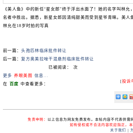
《美人鱼》中的新任“星女郎”终于浮出水面了！她的名字叫林允，
名者中胜出。据悉，新星女郎因清纯甜美而受到星爷青睐。美人
林允在18岁时拍的写真
前一篇：
头孢匹林临床批件转让
后一篇：
复方奥美拉唑干混悬剂临床批件转让
已被阅读：
次
更多
养眼美图
信息...
投诉
[
在
百度
中查看更多：
免责申明：
以上信息为网友免费发布。本帖内容不代表供需
如有侵权或不合法内容欢迎指正，本
关于我们
|