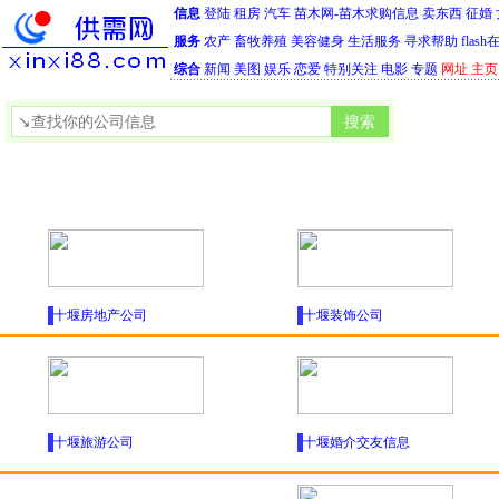
信息
登陆
租房
汽车
苗木网-苗木求购信息
卖东西
征婚
服务
农产
畜牧养殖
美容健身
生活服务
寻求帮助
flas
综合
新闻
美图
娱乐
恋爱
特别关注
电影
专题
网址
主页
十堰房地产公司
十堰装饰公司
十堰旅游公司
十堰婚介交友信息